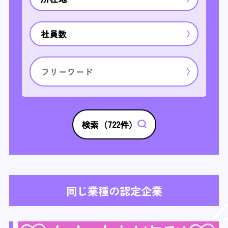
社員数
検索（
722
件）
同じ業種の認定企業