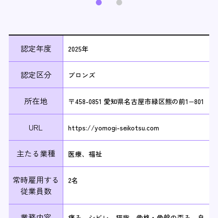
認定年度
2025年
認定区分
ブロンズ
所在地
〒458-0851 愛知県名古屋市緑区熊の前1−801
URL
https://yomogi-seikotsu.com
主たる業種
医療、福祉
常時雇用する
2名
従業員数
業務内容
痛み、シビレ、猫背、骨格・骨盤の歪み、自