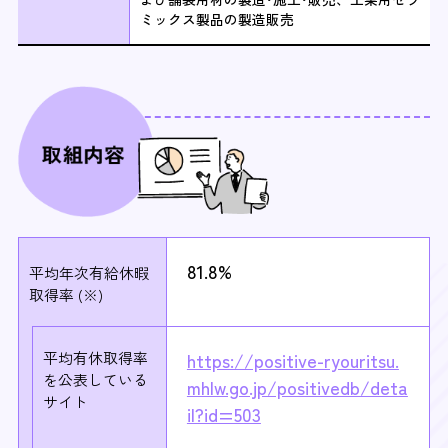
ミックス製品の製造販売
81.8%
平均年次有給休暇
取得率 (※)
平均有休取得率
https://positive-ryouritsu.
を
公表している
mhlw.go.jp/positivedb/deta
サイト
il?id=503