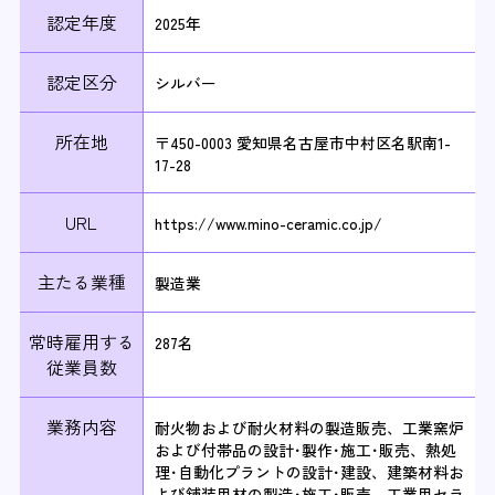
認定年度
2025年
認定区分
シルバー
所在地
〒450-0003 愛知県名古屋市中村区名駅南1-
17-28
URL
https://www.mino-ceramic.co.jp/
主たる業種
製造業
常時雇用する
287名
従業員数
業務内容
耐火物および耐火材料の製造販売、工業窯炉
および付帯品の設計･製作･施工･販売、熱処
理･自動化プラントの設計･建設、建築材料お
よび舗装用材の製造･施工･販売、工業用セラ