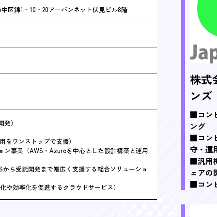
屋市中区錦1‐10‐20アーバンネット伏見ビル8階
株式
ンズ
■コン
開発）
ング
■コン
活用をワンストップで支援）
守・運
ン事業（AWS・Azureを中心とした設計構築と運用
■汎用
ESから受託開発まで幅広く支援する総合ソリューショ
ェアの
■コン
える化や効率化を促進するクラウドサービス）