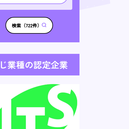
検索（
722
件）
じ業種の認定企業