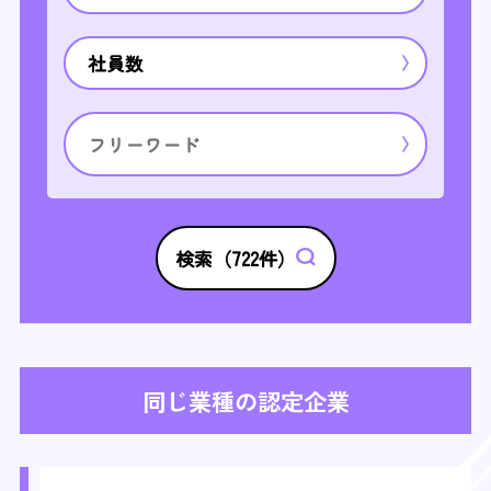
社員数
検索（
722
件）
同じ業種の認定企業