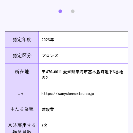
認定年度
2026年
認定区分
ブロンズ
所在地
〒476-0011 愛知県東海市富木島町池下6番地
の2
URL
https://sanyukensetsu.co.jp
主たる業種
建設業
常時雇用する
8名
従業員数