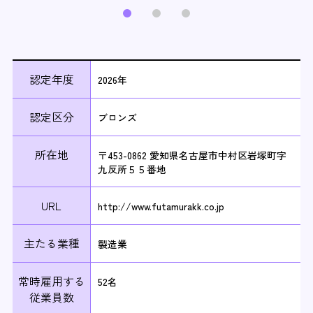
認定年度
2026年
認定区分
ブロンズ
所在地
〒453-0862 愛知県名古屋市中村区岩塚町字
九反所５５番地
URL
http://www.futamurakk.co.jp
主たる業種
製造業
常時雇用する
52名
従業員数