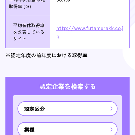
取得率 (※)
平均有休取得率
http://www.futamurakk.co.j
を
公表している
p
サイト
※認定年度の前年度における取得率
認定企業を検索する
認定区分
業種