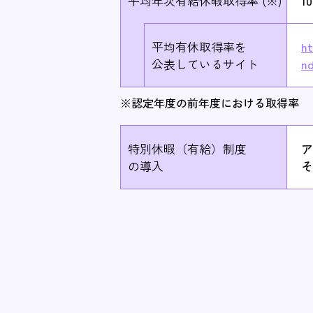
平均年次有給休暇取得率 (※)
10
平均有休取得率を
ht
公表しているサイト
n
※認定年度の前年度における取得率
特別休暇（有給）制度
ア
の導入
そ