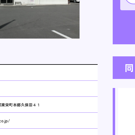
同
設楽郡東栄町本郷久保田４１
co.jp/