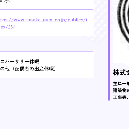
0.2%
tps://www.tanaka-gumi.co.jp/publics/i
dex/25/
ニバーサリー休暇
の他（配偶者の出産休暇）
株式
主に一
建築物
工事等