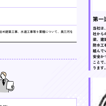
第一
当社は
始め建築工事、水道工事等９業種について、奥三河を
社から
梁、建
防水工
組んで
安全か
ことで
ります