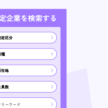
定企業を検索する
認定区分
業種
所在地
社員数