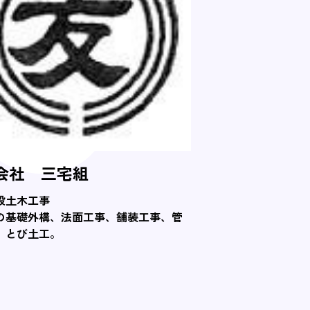
会社 三宅組
般土木工事
の基礎外構、法面工事、舗装工事、管
、とび土工。