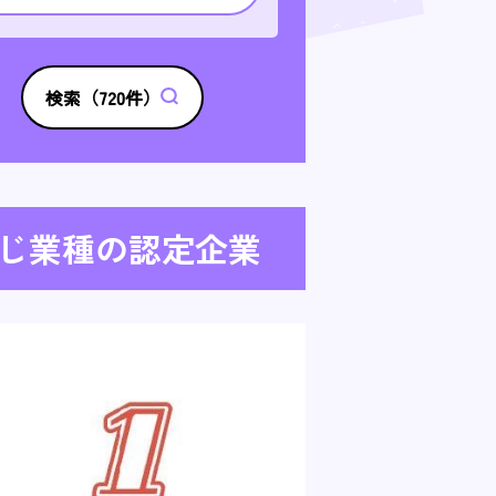
検索（
720
件）
じ業種の認定企業