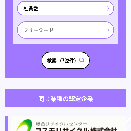
社員数
検索（
722
件）
同じ業種の認定企業