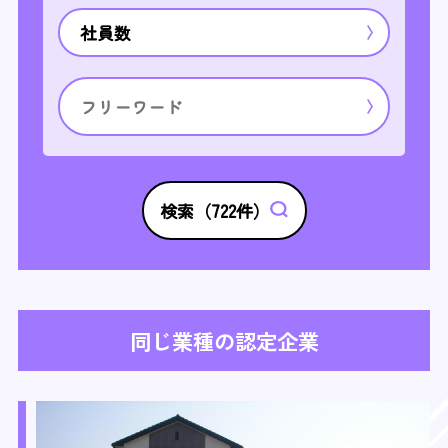
社員数
検索（
722
件）
同じ業種の認定企業