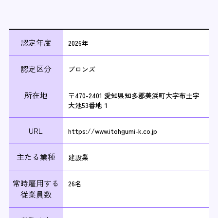
認定年度
2026年
認定区分
ブロンズ
所在地
〒470-2401 愛知県知多郡美浜町大字布土字
大池53番地１
URL
https://www.itohgumi-k.co.jp
主たる業種
建設業
常時雇用する
26名
従業員数